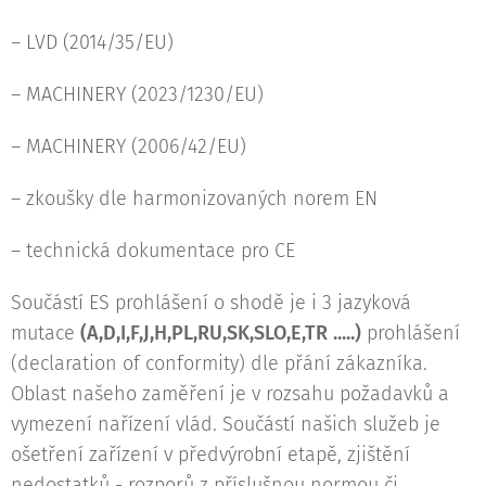
– LVD (2014/35/EU)
– MACHINERY (2023/1230/EU)
– MACHINERY (2006/42/EU)
– zkoušky dle harmonizovaných norem EN
– technická dokumentace pro CE
Součástí ES prohlášení o shodě je i 3 jazyková
mutace
(A,D,I,F,J,H,PL,RU,SK,SLO,E,TR .....)
prohlášení
(declaration of conformity) dle přání zákazníka.
Oblast našeho zaměření je v rozsahu požadavků a
vymezení nařízení vlád. Součástí našich služeb je
ošetření zařízení v předvýrobní etapě, zjištění
nedostatků - rozporů z příslušnou normou či