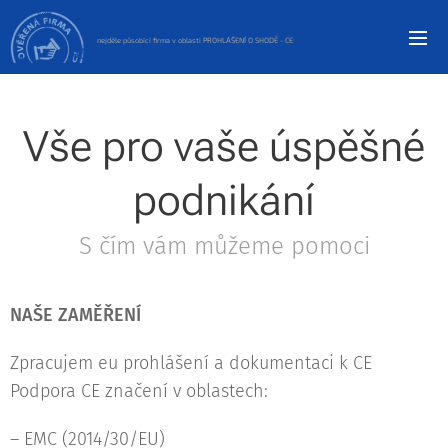
nejdéle
PROHLÁŠENÍ O SHODĚ - CE
působící
firma v oblasti
Vše pro vaše úspěšné
podnikání
S čím vám můžeme pomoci
NAŠE ZAMĚŘENÍ
Zpracujem eu prohlášení a dokumentaci k CE
Podpora CE značení v oblastech:
– EMC (2014/30/EU)