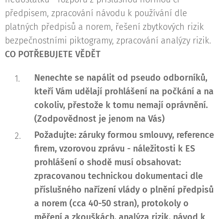
předpisem, zpracování návodu k používání dle
platných předpisů a norem, řešení zbytkových rizik
bezpečnostními piktogramy, zpracování analýzy rizik.
CO POTŘEBUJETE VĚDĚT
Nenechte se napálit od pseudo odborníků,
kteří Vám udělají prohlášení na počkání a na
cokoliv, přestože k tomu nemají oprávnění.
(Zodpovědnost je jenom na Vás)
Požadujte: záruky formou smlouvy, reference
firem, vzorovou zprávu - náležitosti k ES
prohlášení o shodě musí obsahovat:
zpracovanou technickou dokumentaci dle
příslušného nařízení vlády o plnění předpisů
a norem (cca 40-50 stran), protokoly o
měření a zkouškách, analýza rizik, návod k